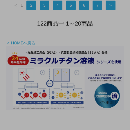
<
1
2
3
4
5
6
7
>
122商品中 1～20商品
＜ HOMEへ戻る