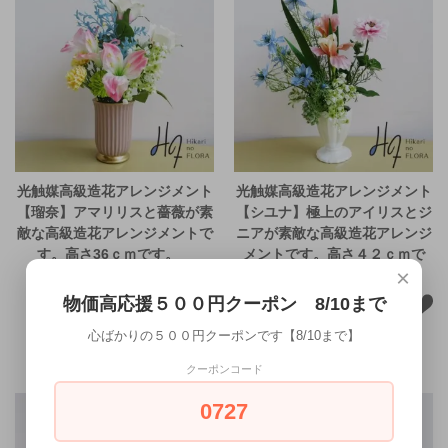
光触媒高級造花アレンジメント
光触媒高級造花アレンジメント
【瑠奈】アマリリスと薔薇が素
【シユナ】極上のアイリスとジ
敵な高級造花アレンジメントで
ニアが素敵な高級造花アレンジ
す。高さ36ｃｍです。
メントです。高さ４２ｃｍで
×
す。
8,000円(内税)
物価高応援５００円クーポン 8/10まで
13,500円(内税)
心ばかりの５００円クーポンです【8/10まで】
クーポンコード
0727