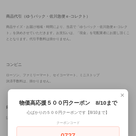
商品代引（ゆうパック・佐川急便ｅ-コレクト）
商品サイズ・お届け地域・時間により、当店で「ゆうパック・佐川急便ｅ-コレク
ト」を決めさせていただきます。お支払いは、「現金」を宅配業者にお渡し頂くこ
ととなります。代引手数料は掛かりません。
コンビニ
ローソン、ファミリーマート、セイコーマート、ミニストップ
決済手数料は、掛かりません。
×
物価高応援５００円クーポン 8/10まで
銀行振込（金沢信用金庫）
心ばかりの５００円クーポンです【8/10まで】
[お支払いの際に、振込手数料がかかります。]
クーポンコード
0727