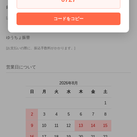
銀行振込（楽天銀行）
[お支払いの際に、振込手数料がかかります。]
コードをコピー
ゆうちょ振替
[お支払いの際に、振込手数料がかかります。]
営業日について
2026年8月
日
月
火
水
木
金
土
1
2
3
4
5
6
7
8
9
10
11
12
13
14
15