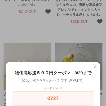
レンジです。
ンキュラスの、素敵な高級造花
アレンジです。ミントも入っ
SOLD OUT
て、ナチュラル感もあります。
SOLD OUT
×
物価高応援５００円クーポン 8/29まで
心ばかりの５００円クーポンです【8/29まで】
クーポンコード
光触媒アートフラワーアレンジ
光触媒アートフラワーアレンジ
0727
メント【ニェーバ】ちょっとし
メント【ワイヤーハット・白】
たお礼やプレゼントに使える、
壁に小さなオシャレを。