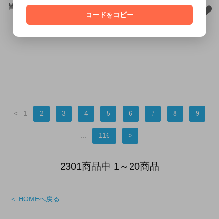
皆さんに愛される明るいアレン
SOLD OUT
コードをコピー
ジを、ご提案します。
SOLD OUT
<
1
2
3
4
5
6
7
8
9
...
116
>
2301商品中 1～20商品
＜ HOMEへ戻る