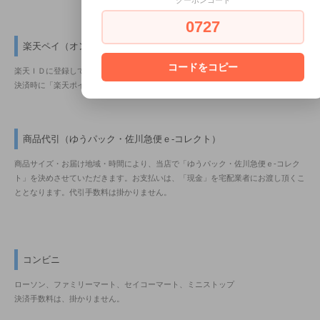
0727
楽天ペイ（オンライン決済）
コードをコピー
楽天ＩＤに登録しているクレジットカード情報を利用して、簡単に決済できます。
決済時に「楽天ポイントの獲得及び利用」が出来ます。
商品代引（ゆうパック・佐川急便ｅ-コレクト）
商品サイズ・お届け地域・時間により、当店で「ゆうパック・佐川急便ｅ-コレク
ト」を決めさせていただきます。お支払いは、「現金」を宅配業者にお渡し頂くこ
ととなります。代引手数料は掛かりません。
コンビニ
ローソン、ファミリーマート、セイコーマート、ミニストップ
決済手数料は、掛かりません。