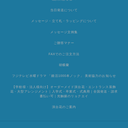
当日発送について
メッセージ・立て札・ラッピングについて
メッセージ文例集
ご贈答マナー
FAXでのご注文方法
胡蝶蘭
フジテレビ水曜ドラマ 「婚活1000本ノック」 美術協力のお知らせ
【学校様・法人様向け】オーダーメイド演台花・エントランス装飾
花・大型アレンジメント｜入学式・卒業式・式典用｜全国発送・請求
書払い可｜光触媒のリョクエイ
演台花のご案内