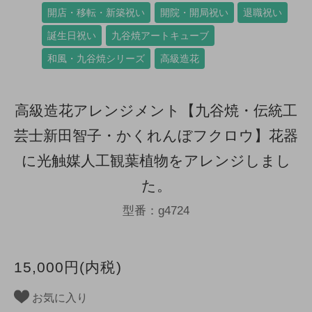
開店・移転・新築祝い
開院・開局祝い
退職祝い
誕生日祝い
九谷焼アートキューブ
和風・九谷焼シリーズ
高級造花
高級造花アレンジメント【九谷焼・伝統工
芸士新田智子・かくれんぼフクロウ】花器
に光触媒人工観葉植物をアレンジしまし
た。
型番：g4724
15,000円(内税)
お気に入り