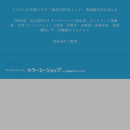
フジテレビ水曜ドラマ 「婚活1000本ノック」 美術協力のお知らせ
【学校様・法人様向け】オーダーメイド演台花・エントランス装飾
花・大型アレンジメント｜入学式・卒業式・式典用｜全国発送・請求
書払い可｜光触媒のリョクエイ
演台花のご案内
©RYOKUEI
Powered by