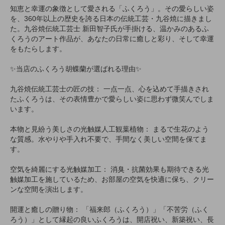
知恵と幸運の象徴として愛される「ふくろう」。その愛らしい姿
を、360年以上の歴史を誇る日本の伝統工芸・九谷焼に描きまし
た。九谷焼伝統工芸士 新田智子氏が手掛ける、温かみのあるふ
くろうのアート作品が、あなたの日常に癒しと彩り、そして幸運
をもたらします。
✨当店のふくろう胡蝶蘭が選ばれる理由✨
九谷焼伝統工芸士の匠の技： 一点一点、心を込めて手描きされ
たふくろうは、その表情豊かで愛らしい姿に思わず微笑んでしま
います。
本物と見紛う美しさの光触媒人工観葉植物： まるで生花のよう
な質感。水やりや手入れ不要で、手間なく美しい空間を保てま
す。
空気を綺麗にする光触媒加工： 消臭・抗菌効果も期待できる光
触媒加工を施しているため、お部屋の空気を快適に保ち、クリー
ンな空間を演出します。
開運と癒しの贈り物： 「福来郎（ふくろう）」「不苦労（ふく
ろう）」として縁起の良いふくろうは、開店祝い、新築祝い、長