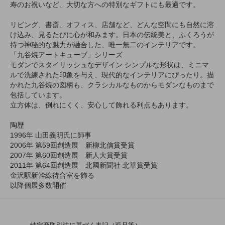
寿のお祝いなど、大切な方への特別なギフトにも最適です。
リビング、書斎、オフィス、店舗など、どんな空間にも自然に溶
け込み、見るたびに心が和みます。日本の伝統美と、ふくろうが
持つ神秘的な魅力が融合した、唯一無二のインテリアです。
「九谷焼アートキューブ」シリーズ
モダンでスタイリッシュなデザイン シンプルな形状は、ミニマ
ルで洗練された印象を与え、現代的なインテリアにぴったり。描
かれた九谷焼の図柄も、クラシカルなものからモダンなものまで
包括しています。
立方体は、倒れにくく、安心して飾れる利点もあります。
陶歴
1996年 山田義明氏に師事
2006年 第59回創造展 新柳北信賞受賞
2007年 第60回創造展 新人大賞受賞
2011年 第64回創造展 北國新聞社 北華賞受賞
金沢駅新幹線待合室を飾る
以降個展多数開催