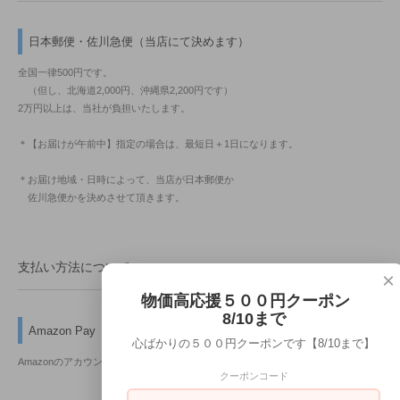
日本郵便・佐川急便（当店にて決めます）
全国一律500円です。
（但し、北海道2,000円、沖縄県2,200円です）
2万円以上は、当社が負担いたします。
＊【お届けが午前中】指定の場合は、最短日＋1日になります。
＊お届け地域・日時によって、当店が日本郵便か
佐川急便かを決めさせて頂きます。
支払い方法について
×
物価高応援５００円クーポン
8/10まで
Amazon Pay
心ばかりの５００円クーポンです【8/10まで】
Amazonのアカウントに登録された配送先や支払い方法を利用して決済できます。
クーポンコード