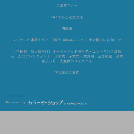
ご贈答マナー
FAXでのご注文方法
胡蝶蘭
フジテレビ水曜ドラマ 「婚活1000本ノック」 美術協力のお知らせ
【学校様・法人様向け】オーダーメイド演台花・エントランス装飾
花・大型アレンジメント｜入学式・卒業式・式典用｜全国発送・請求
書払い可｜光触媒のリョクエイ
演台花のご案内
©RYOKUEI
Powered by