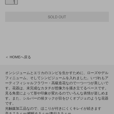
＜ HOMEへ戻る
オンシジュームとエリカのコンビを生かすために、ローズやデル
フィニューム、そしてシンビジュームを入れました。いづれもア
ーティフィシャルフラワー・高級造花なので一つ一つが美しいで
す。花器は、未完成なカタチが想像力を掻き立てるベースです。
見る角度によって形や印象が変わるのでいろんな表情が楽しめま
す。また、シルバーの候タックが目をひくオブジェのような花器
です。
光触媒加工品なので、ほこりが付きにくくキレイが続きます
高さ７５ｃｍ/横幅６５ｃｍ/奥行５５ｃｍ