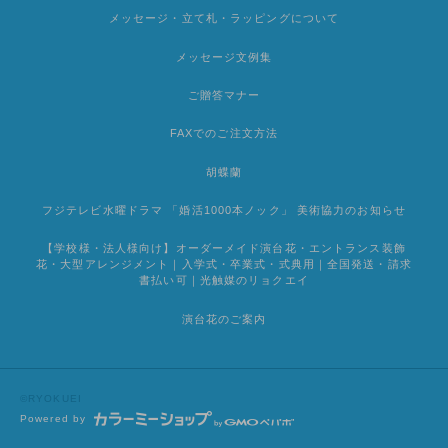
メッセージ・立て札・ラッピングについて
メッセージ文例集
ご贈答マナー
FAXでのご注文方法
胡蝶蘭
フジテレビ水曜ドラマ 「婚活1000本ノック」 美術協力のお知らせ
【学校様・法人様向け】オーダーメイド演台花・エントランス装飾
花・大型アレンジメント｜入学式・卒業式・式典用｜全国発送・請求
書払い可｜光触媒のリョクエイ
演台花のご案内
©RYOKUEI
Powered by