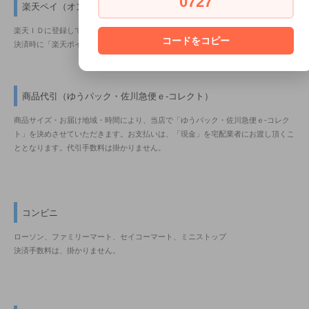
0727
楽天ペイ（オンライン決済）
楽天ＩＤに登録しているクレジットカード情報を利用して、簡単に決済できます。
コードをコピー
決済時に「楽天ポイントの獲得及び利用」が出来ます。
商品代引（ゆうパック・佐川急便ｅ-コレクト）
商品サイズ・お届け地域・時間により、当店で「ゆうパック・佐川急便ｅ-コレク
ト」を決めさせていただきます。お支払いは、「現金」を宅配業者にお渡し頂くこ
ととなります。代引手数料は掛かりません。
コンビニ
ローソン、ファミリーマート、セイコーマート、ミニストップ
決済手数料は、掛かりません。