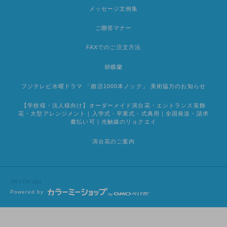
メッセージ文例集
ご贈答マナー
FAXでのご注文方法
胡蝶蘭
フジテレビ水曜ドラマ 「婚活1000本ノック」 美術協力のお知らせ
【学校様・法人様向け】オーダーメイド演台花・エントランス装飾
花・大型アレンジメント｜入学式・卒業式・式典用｜全国発送・請求
書払い可｜光触媒のリョクエイ
演台花のご案内
©RYOKUEI
Powered by