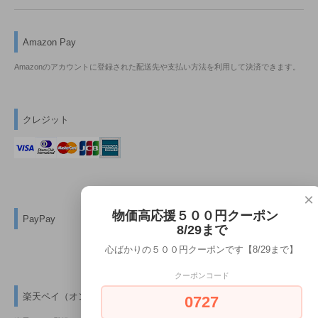
Amazon Pay
Amazonのアカウントに登録された配送先や支払い方法を利用して決済できます。
クレジット
×
物価高応援５００円クーポン
PayPay
8/29まで
心ばかりの５００円クーポンです【8/29まで】
クーポンコード
楽天ペイ（オンライン決済）
0727