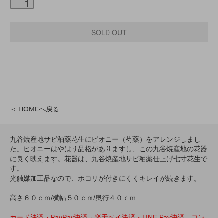
＜ HOMEへ戻る
九谷焼産地サビ釉薬花生にピオニー（芍薬）をアレンジしまし
た。ピオニーはやはり品格がありますし、この九谷焼産地の花器
に良く映えます。花器は、九谷焼産地サビ釉薬仕上げ七寸花生で
す。
光触媒加工品なので、ホコリが付きにくくキレイが続きます。
高さ６０ｃｍ/横幅５０ｃｍ/奥行４０ｃｍ
カード決済・PayPay決済・楽天ペイ決済・LINE Pay決済、コン