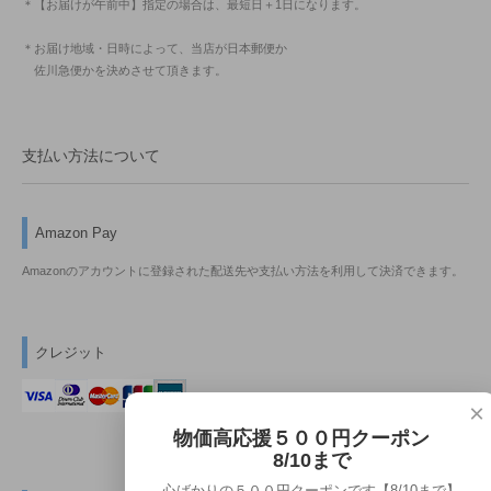
＊【お届けが午前中】指定の場合は、最短日＋1日になります。
＊お届け地域・日時によって、当店が日本郵便か
佐川急便かを決めさせて頂きます。
支払い方法について
Amazon Pay
Amazonのアカウントに登録された配送先や支払い方法を利用して決済できます。
クレジット
×
物価高応援５００円クーポン
8/10まで
心ばかりの５００円クーポンです【8/10まで】