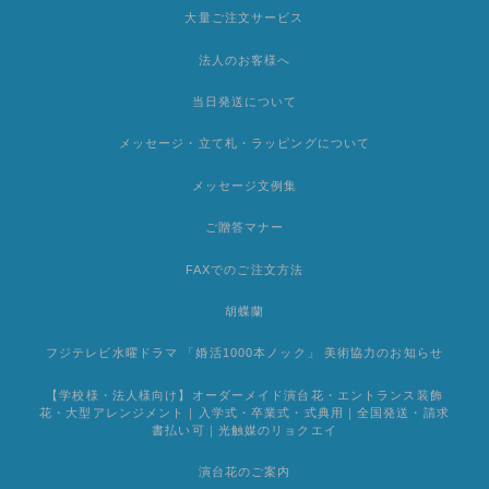
大量ご注文サービス
法人のお客様へ
当日発送について
メッセージ・立て札・ラッピングについて
メッセージ文例集
ご贈答マナー
FAXでのご注文方法
胡蝶蘭
フジテレビ水曜ドラマ 「婚活1000本ノック」 美術協力のお知らせ
【学校様・法人様向け】オーダーメイド演台花・エントランス装飾
花・大型アレンジメント｜入学式・卒業式・式典用｜全国発送・請求
書払い可｜光触媒のリョクエイ
演台花のご案内