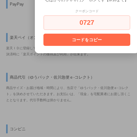
PayPay
クーポンコード
0727
楽天ペイ（オンライン決済）
コードをコピー
楽天ＩＤに登録しているクレジットカード情報を利用して、簡単に決済できます。
決済時に「楽天ポイントの獲得及び利用」が出来ます。
商品代引（ゆうパック・佐川急便ｅ-コレクト）
商品サイズ・お届け地域・時間により、当店で「ゆうパック・佐川急便ｅ-コレク
ト」を決めさせていただきます。お支払いは、「現金」を宅配業者にお渡し頂くこ
ととなります。代引手数料は掛かりません。
コンビニ