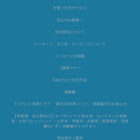
大量ご注文サービス
法人のお客様へ
当日発送について
メッセージ・立て札・ラッピングについて
メッセージ文例集
ご贈答マナー
FAXでのご注文方法
胡蝶蘭
フジテレビ水曜ドラマ 「婚活1000本ノック」 美術協力のお知らせ
【学校様・法人様向け】オーダーメイド演台花・エントランス装飾
花・大型アレンジメント｜入学式・卒業式・式典用｜全国発送・請求
書払い可｜光触媒のリョクエイ
演台花のご案内