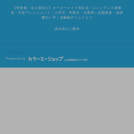
【学校様・法人様向け】オーダーメイド演台花・エントランス装飾
花・大型アレンジメント｜入学式・卒業式・式典用｜全国発送・請求
書払い可｜光触媒のリョクエイ
演台花のご案内
©RYOKUEI
Powered by