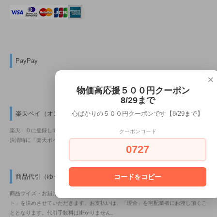
PayPay
×
物価高応援５００円クーポン
8/29まで
楽天ペイ（オンライン決済）
心ばかりの５００円クーポンです【8/29まで】
楽天ＩＤに登録しているクレジットカード情報を利用して、簡単に決済できます。
クーポンコード
決済時に「楽天ポイントの獲得及び利用」が出来ます。
0727
商品代引（ゆうパック・佐川急便ｅ-コレクト）
コードをコピー
商品サイズ・お届け地域・時間により、当店で「ゆうパック・佐川急便ｅ-コレク
ト」を決めさせていただきます。お支払いは、「現金」を宅配業者にお渡し頂くこ
ととなります。代引手数料は掛かりません。