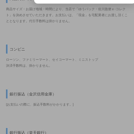
商品サイズ・お届け地域・時間により、当店で「ゆうパック・佐川急便ｅ-コレク
ト」を決めさせていただきます。お支払いは、「現金」を宅配業者にお渡し頂くこ
ととなります。代引手数料は掛かりません。
コンビニ
ローソン、ファミリーマート、セイコーマート、ミニストップ
決済手数料は、掛かりません。
銀行振込（金沢信用金庫）
[お支払いの際に、振込手数料がかかります。]
銀行振込（楽天銀行）