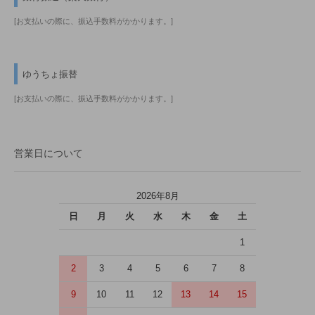
[お支払いの際に、振込手数料がかかります。]
ゆうちょ振替
[お支払いの際に、振込手数料がかかります。]
営業日について
2026年8月
日
月
火
水
木
金
土
1
2
3
4
5
6
7
8
9
10
11
12
13
14
15