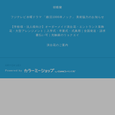
胡蝶蘭
フジテレビ水曜ドラマ 「婚活1000本ノック」 美術協力のお知らせ
【学校様・法人様向け】オーダーメイド演台花・エントランス装飾
花・大型アレンジメント｜入学式・卒業式・式典用｜全国発送・請求
書払い可｜光触媒のリョクエイ
演台花のご案内
©RYOKUEI
Powered by